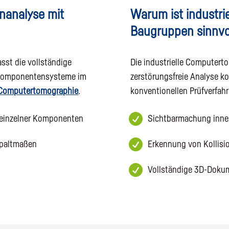
nanalyse mit
Warum ist industri
Baugruppen sinnvo
st die vollständige
Die industrielle Computerto
rkomponentensysteme im
zerstörungsfreie Analyse k
r Computertomographie
.
konventionellen Prüfverfahr

 einzelner Komponenten
Sichtbarmachung inn

Spaltmaßen
Erkennung von Kollis

Vollständige 3D-Dokum