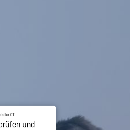
ieller CT
prüfen und