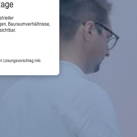
tage
trieller
en, Bauraumverhältnisse,
ichtbar.
en Lösungsvorschlag inkl.